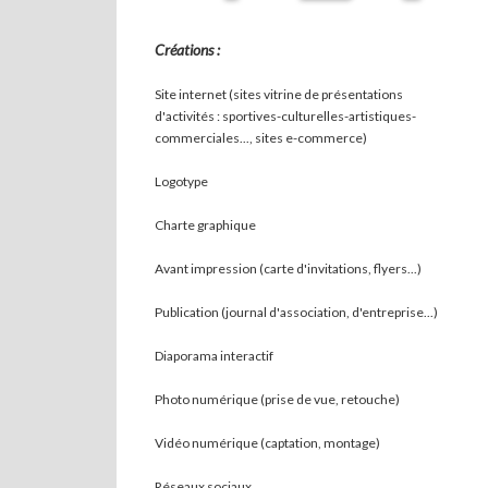
Créations :
Site internet (sites vitrine de présentations
d'activités : sportives-culturelles-artistiques-
commerciales..., sites
e-commerce
)
Logotype
Charte graphique
Avant impression (carte d'invitations, flyers...)
Publication (journal d'association, d'entreprise...)
Diaporama interactif
Photo numérique (prise de vue, retouche)
Vidéo numérique (captation, montage)
Réseaux sociaux